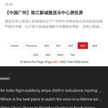
06-28
【中国广州】珠江新城雅居乐中心屏投屏
雅居乐中心是珠江新城项目位于广州市中央商务核心区内的高等级
甲级写字楼，位于珠江新城金穗路与华夏路交界处，是珠江新城分
区规划中的金融办公区；覆盖珠江新城周边人车流。周边配套齐
全、交通便利，靠近地铁三号线珠江新城站，周边银行、餐饮一应
俱全，是广州市重点商业金融办公写字楼之一。
Home
Previous
460
461
462
463
464
465
466
Next
Tail
10 Items Per Page (Page
463
/ 560) Total 5592 Items
ewest
Air India flight suddenly drops 300ft in turbulence injuring at
ast 17
Where is the best place to watch the once-in-a-lifetime solar
lipse in the UK?
‘Wing Chun’ Opens to Standing Ovation in South Korea,