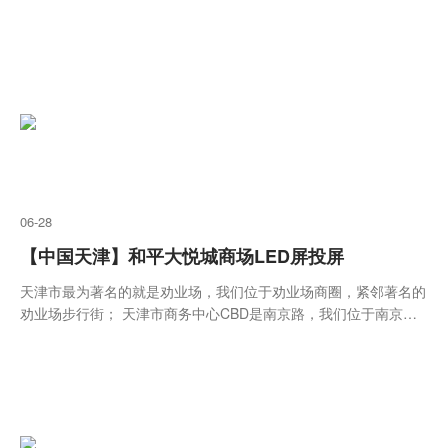
下方广场，全年各类促销活动频繁车流、人流收视效果俱佳。 3、
周边500米范围商业：苏宁电器、东方商城、新百（南京中心）、
中央商场、大洋百货、百思买、德基、金鹰、莱迪购物、金陵饭店
等等。
06-28
【中国天津】和平大悦城商场LED屏投屏
天津市最为著名的就是劝业场，我们位于劝业场商圈，紧邻著名的
劝业场步行街； 天津市商务中心CBD是南京路，我们位于南京路
上的高档写字楼津汇广场。