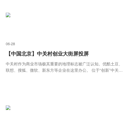
06-28
【中国北京】中关村创业大街屏投屏
中关村作为商业市场极其重要的地理标志被广泛认知。优酷土豆、
联想、搜狐、微软、新东方等企业在这里办公。 位于“创新”中关村
的中关村创业大街大屏广告每天迎来送往逾万商界精英，作为全国
瞩目的商业核心地带之一，加之众多科技媒体在此落户，中关村创
业大街大屏的传播能力不容小觑。高16米、宽7米的大屏生来便是
为了展示杰出的企业。