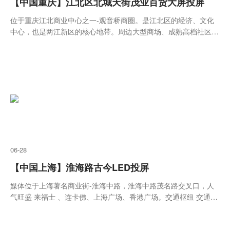
【中国重庆】江北区北城天街茂业百货大屏投屏
位于重庆江北商业中心之一-观音桥商圈。是江北区的经济、文化
中心，也是两江新区的核心地带。周边大型商场、成熟高档社区、
摩天大楼、商务楼宇及综合写字楼林立，如新世界百货、新世纪百
货、阳光世纪购物中心、星光68广场、CEPA香港城、远东百货、
苏宁电器、国美电器、世纪金源大饭店等。
06-28
【中国上海】淮海路古今LED投屏
媒体位于上海著名商业街-淮海中路，淮海中路茂名路交叉口，人
气旺盛 来福士 、连卡佛、上海广场、香港广场。交通枢纽 交通便
利，人流如织 地铁一号线、地铁八号线、地铁十四号线（在
建）、多条公交车线酒店、写字楼众多，目标人群出行必经 兰生