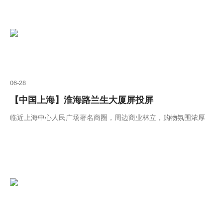
大厦、商悦青年会大酒店、淮海商业大厦、淮云大厦等。该媒体位
于淮海路最核心区域。
06-28
【中国上海】淮海路兰生大厦屏投屏
临近上海中心人民广场著名商圈，周边商业林立，购物氛围浓厚