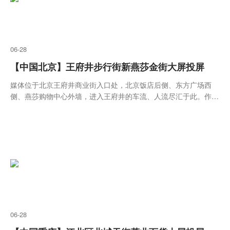
06-28
【中国北京】王府井步行街新燕莎金街大屏投屏
媒体位于北京王府井商业街入口处，北京饭店后侧、东方广场西
侧、燕莎购物中心外墙，进入王府井的车流、人流尽汇于此。作为
国际知名、国内著名的商业街，这里高档商品云集、也是国际、国
内游客必到之处。
06-28