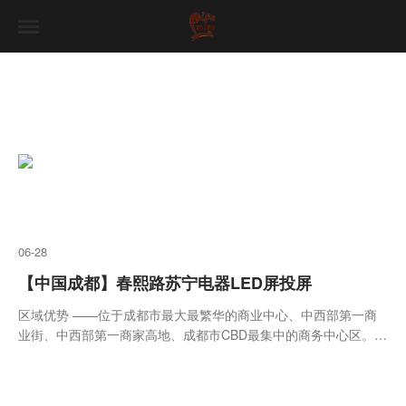
06-28
【中国成都】春熙路苏宁电器LED屏投屏
区域优势 ——位于成都市最大最繁华的商业中心、中西部第一商
业街、中西部第一商家高地、成都市CBD最集中的商务中心区。
媒体属性 ——765平米的媒体面积，人群观看距离近、冲击力极
强。 抗干扰性强 ——媒体面积大，抗干扰性极强。