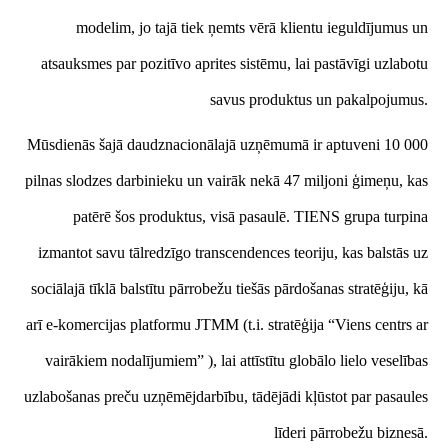
modelim, jo tajā tiek ņemts vērā klientu ieguldījumus un
atsauksmes par pozitīvo aprites sistēmu, lai pastāvīgi uzlabotu
savus produktus un pakalpojumus.
Mūsdienās šajā daudznacionālajā uzņēmumā ir aptuveni 10 000
pilnas slodzes darbinieku un vairāk nekā 47 miljoni ģimeņu, kas
patērē šos produktus, visā pasaulē. TIENS grupa turpina
izmantot savu tālredzīgo transcendences teoriju, kas balstās uz
sociālajā tīklā balstītu pārrobežu tiešās pārdošanas stratēģiju, kā
arī e-komercijas platformu JTMM (t.i. stratēģija “Viens centrs ar
vairākiem nodalījumiem” ), lai attīstītu globālo lielo veselības
uzlabošanas preču uzņēmējdarbību, tādējādi kļūstot par pasaules
līderi pārrobežu biznesā.