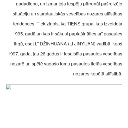
gadadienu, un izmantoja iespēju pārrunāt pašreizējo
situāciju un starptautiskās veselības nozares attīstības
tendences. Tiek ziņots, ka TIENS grupa, kas izveidota
1995. gadā un kas ir sākusi paplašināties arī pasaules
tirgū, esot Lī DŽINHUANA (
Li JINYUAN
) vadībā, kopš
1997. gada, jau 26 gadus ir iesaistīta pasaules veselības
nozarē un spēlē vadošo lomu pasaules lielās veselības
nozares kopējā attīstībā.