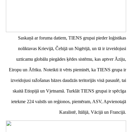
Saskaņā ar foruma datiem, TIENS grupai pieder loģistikas
noliktavas Krievijā, Čehijā un Nigērijā, un tā ir izveidojusi
uzticamu globālu piegādes ķēdes sistēmu, kas aptver Āziju,
Eiropu un Āfriku. Noteikti it vērts pieminēt, ka TIENS grupa ir
izveidojusi ražošanas bāzes daudzās teritorijās visā pasaulē, tai
skaitā Etiopijā un Vjetnamā. Turklāt TIENS grupai ir spēcīga
ietekme 224 valstīs un reģionos, piemēram, ASV, Apvienotajā
Karalistē, Itālijā, Vācijā un Francijā.