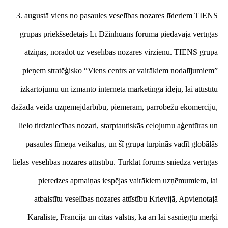
3. augustā viens no pasaules veselības nozares līderiem TIENS
grupas priekšsēdētājs Lī Džinhuans forumā piedāvāja vērtīgas
atziņas, norādot uz veselības nozares virzienu. TIENS grupa
pieņem stratēģisko “Viens centrs ar vairākiem nodalījumiem”
izkārtojumu un izmanto interneta mārketinga ideju, lai attīstītu
dažāda veida uzņēmējdarbību, piemēram, pārrobežu e
komerciju,
lielo tirdzniecības nozari, starptautiskās ceļojumu aģentūras un
pasaules līmeņa veikalus, un šī grupa turpinās vadīt globālās
lielās veselības nozares attīstību. Turklāt forums sniedza vērtīgas
pieredzes apmaiņas iespējas vairākiem uzņēmumiem, lai
atbalstītu veselības nozares attīstību Krievijā, Apvienotajā
Karalistē, Francijā un citās valstīs, kā arī lai sasniegtu mērķi