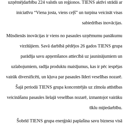
uzņēmējdarbību 224 valstīs un reģionos. TIENS aktīvi strādā ar
iniciatīvu “Viena josta, viens ceļš” un turpina veicināt visas
sabiedrības inovācijas.
Mūsdienās inovācijas ir viens no pasaules uzņēmumu panākumu
virzītājiem. Savā darbībā pēdējos 26 gados TIENS grupa
parādīja savu apņemšanos attiecībā uz jauninājumiem un
uzlabojumiem, radīja produktu maisījumus, kas ir pēc iespējas
vairāk diversificēti, un kļuva par pasaules līderi veselības nozarē.
Šajā periodā TIENS grupa koncentrējās uz zīmola attīstības
veicināšanu pasaules lielajā veselības nozarē, izmantojot vairāku
tīklu mijiedarbību.
Šobrīd TIENS grupa enerģiski paplašina savu biznesu visā