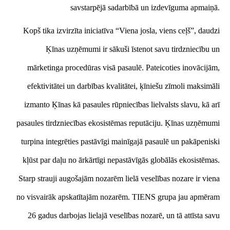
savstarpējā sadarbībā un izdevīguma apmaiņā.
Kopš tika izvirzīta iniciatīva “Viena josla, viens ceļš”, daudzi
Ķīnas uzņēmumi ir sākuši īstenot savu tirdzniecību un
mārketinga procedūras visā pasaulē. Pateicoties inovācijām,
efektivitātei un darbības kvalitātei, ķīniešu zīmoli maksimāli
izmanto Ķīnas kā pasaules rūpniecības lielvalsts slavu, kā arī
pasaules tirdzniecības ekosistēmas reputāciju. Ķīnas uzņēmumi
turpina integrēties pastāvīgi mainīgajā pasaulē un pakāpeniski
kļūst par daļu no ārkārtīgi nepastāvīgās globālās ekosistēmas.
Starp strauji augošajām nozarēm lielā veselības nozare ir viena
no visvairāk apskatītajām nozarēm. TIENS grupa jau apmēram
26 gadus darbojas lielajā veselības nozarē, un tā attīsta savu