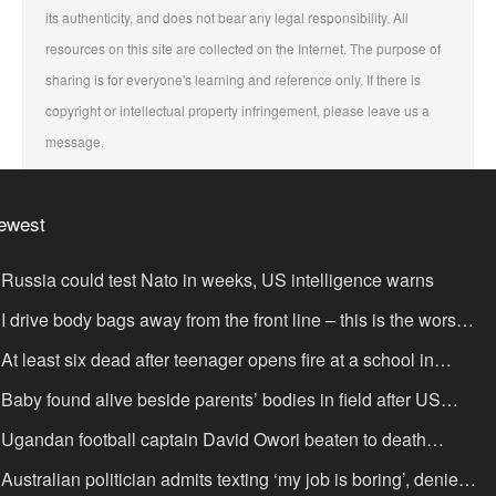
its authenticity, and does not bear any legal responsibility. All
resources on this site are collected on the Internet. The purpose of
sharing is for everyone's learning and reference only. If there is
copyright or intellectual property infringement, please leave us a
message.
ewest
Russia could test Nato in weeks, US intelligence warns
I drive body bags away from the front line – this is the worst
ing I’ve faced’
At least six dead after teenager opens fire at a school in
hailand
Baby found alive beside parents’ bodies in field after US
portation
Ugandan football captain David Owori beaten to death
tside his home in gang robbery
Australian politician admits texting ‘my job is boring’, denies