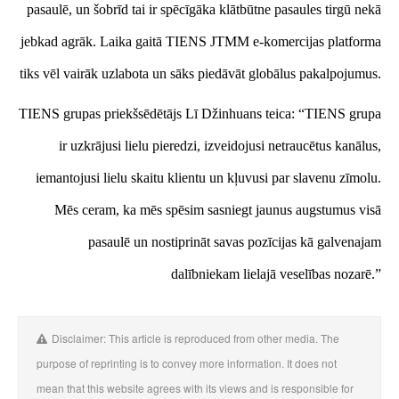
pasaulē, un šobrīd tai ir spēcīgāka klātbūtne pasaules tirgū nekā
jebkad agrāk. Laika gaitā TIENS JTMM e-komercijas platforma
tiks vēl vairāk uzlabota un sāks piedāvāt globālus pakalpojumus.
TIENS grupas priekšsēdētājs Lī Džinhuans teica: “TIENS grupa
ir uzkrājusi lielu pieredzi, izveidojusi netraucētus kanālus,
iemantojusi lielu skaitu klientu un kļuvusi par slavenu zīmolu.
Mēs ceram, ka mēs spēsim sasniegt jaunus augstumus visā
pasaulē un nostiprināt savas pozīcijas kā galvenajam
dalībniekam lielajā veselības nozarē.”
Disclaimer: This article is reproduced from other media. The
purpose of reprinting is to convey more information. It does not
mean that this website agrees with its views and is responsible for